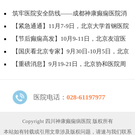
筑牢医院安全防线——成都神康癫痫医院消
防安全培训纪实
【紧急通通】11月7-9日，北京大学首钢医院
神经内科胡颖教授亲临成都会诊，破解癫痫疑难
【节后癫痫高发】10月9-11日，北京友谊医
院陈葵博士免费会诊+治疗援助，破解癫痫难
【国庆看北京专家】9月30日-10月5日，北京
题！
天坛&首钢医院两大专家蓉城亲诊+癫痫大额救
【重磅消息】9月19-21日，北京协和医院周
助，速约！
祥琴教授成都领衔会诊，共筑全年龄段抗癫防
线！
医院电话：
028-61197977
Copyright 四川神康癫痫病医院 版权所有
本站如有转载或引用文章涉及版权问题，请速与我们联系