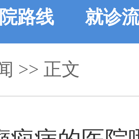
院路线
就诊
闻
>> 正文