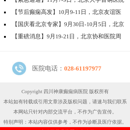
神经内科胡颖教授亲临成都会诊，破解癫痫疑难
【节后癫痫高发】10月9-11日，北京友谊医
院陈葵博士免费会诊+治疗援助，破解癫痫难
【国庆看北京专家】9月30日-10月5日，北京
题！
天坛&首钢医院两大专家蓉城亲诊+癫痫大额救
【重磅消息】9月19-21日，北京协和医院周
助，速约！
祥琴教授成都领衔会诊，共筑全年龄段抗癫防
线！
医院电话：
028-61197977
Copyright 四川神康癫痫病医院 版权所有
本站如有转载或引用文章涉及版权问题，请速与我们联系
本网站只针对内部交流平台，不作为广告宣传。
特别声明：本站内容仅供参考，不作为诊断及医疗依据。