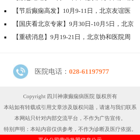
神经内科胡颖教授亲临成都会诊，破解癫痫疑难
【节后癫痫高发】10月9-11日，北京友谊医
院陈葵博士免费会诊+治疗援助，破解癫痫难
【国庆看北京专家】9月30日-10月5日，北京
题！
天坛&首钢医院两大专家蓉城亲诊+癫痫大额救
【重磅消息】9月19-21日，北京协和医院周
助，速约！
祥琴教授成都领衔会诊，共筑全年龄段抗癫防
线！
医院电话：
028-61197977
Copyright 四川神康癫痫病医院 版权所有
本站如有转载或引用文章涉及版权问题，请速与我们联系
本网站只针对内部交流平台，不作为广告宣传。
特别声明：本站内容仅供参考，不作为诊断及医疗依据。