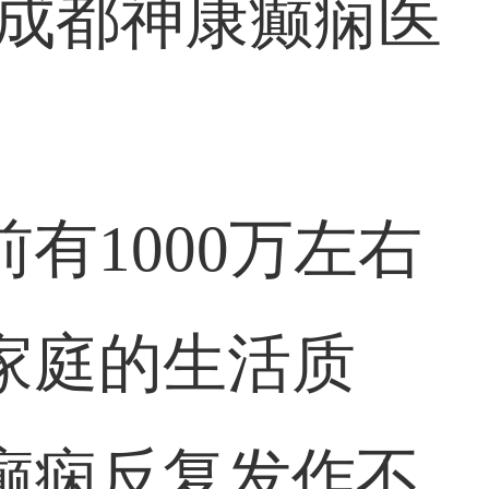
!成都神康癫痫医
有1000万左右
家庭的生活质
癫痫反复发作不