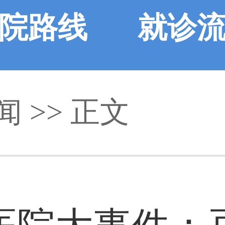
院路线
就诊
闻
>> 正文