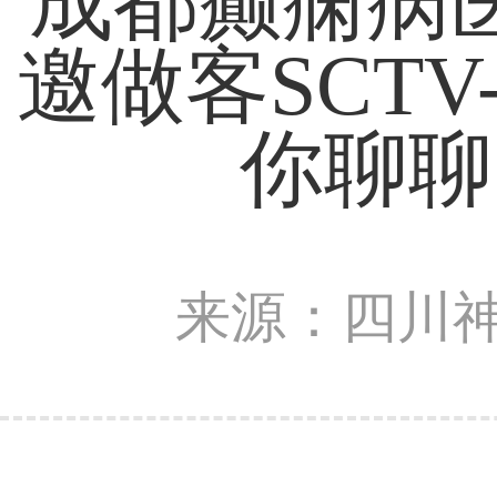
成都癫痫病
邀做客SCT
你聊聊
来源：四川