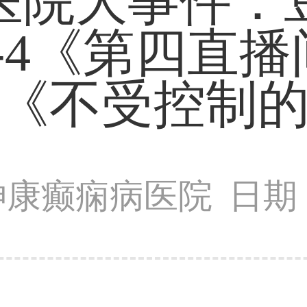
医院大事件：
V-4《第四直
《不受控制
神康癫痫病医院
日期：