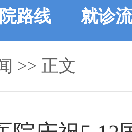
院路线
就诊
闻
>> 正文