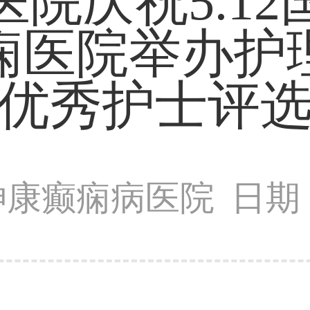
院庆祝5.1
痫医院举办护
优秀护士评
神康癫痫病医院
日期：