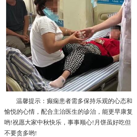
温馨提示：癫痫患者需多保持乐观的心态和
愉悦的心情，配合主治医生的诊治，能更早康复
哟!祝愿大家中秋快乐，事事顺心!月饼虽好吃但
不要贪多哟!