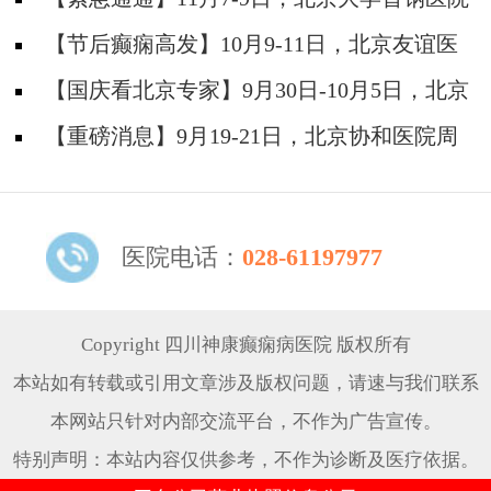
神经内科胡颖教授亲临成都会诊，破解癫痫疑难
【节后癫痫高发】10月9-11日，北京友谊医
院陈葵博士免费会诊+治疗援助，破解癫痫难
【国庆看北京专家】9月30日-10月5日，北京
题！
天坛&首钢医院两大专家蓉城亲诊+癫痫大额救
【重磅消息】9月19-21日，北京协和医院周
助，速约！
祥琴教授成都领衔会诊，共筑全年龄段抗癫防
线！
医院电话：
028-61197977
Copyright 四川神康癫痫病医院 版权所有
本站如有转载或引用文章涉及版权问题，请速与我们联系
本网站只针对内部交流平台，不作为广告宣传。
特别声明：本站内容仅供参考，不作为诊断及医疗依据。