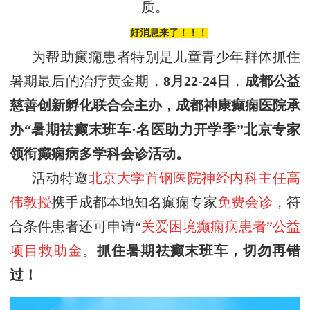
质。
好消息来了！！！
为帮助癫痫患者特别是儿童青少年群体抓住
暑期
最后的
治疗黄金期，
8
月
22
-
24
日
，
成都公益
慈善创新孵化联合会
主办，
成都神康癫痫医院
承
办
“暑期祛癫末班车·名医助力开学季”
北京专家
领衔癫痫病多学科会诊活动
。
活动特邀
北京大学首钢医院神经内科主任
高
伟
教授
携手成都本地知名癫痫专家
免费会诊
，符
合条件患者还可申请“
关爱困境癫痫病患者”公益
项目救助金
。
抓住暑期祛癫
末班车
，切勿再错
过！