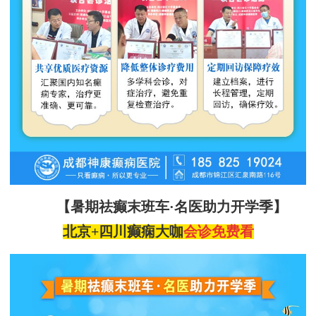
【暑期祛癫末班车
·名医助力开学季】
北京
+四川
癫痫大咖
会诊
免费看