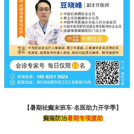
【暑期祛癫末班车
·名医助力开学季】
癫痫防治
暑期专项援助