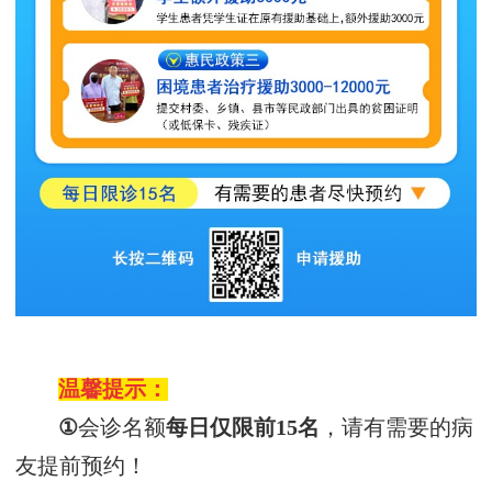
温馨提示：
①
会诊名额
每日仅
限前
15名
，
请有需要的病
友提前预约！