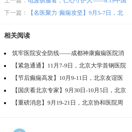
上一篇：
电波驯服者，仁心守护人——8.19中国
医师节致敬神康抗癫团队
下一篇：
【名医聚力·癫痫攻坚】9月5-7日，北
京朝阳医院神经内科周立春博士成都公益会诊，
相关阅读
名额有限，速约
筑牢医院安全防线——成都神康癫痫医院消
防安全培训纪实
【紧急通通】11月7-9日，北京大学首钢医院
神经内科胡颖教授亲临成都会诊，破解癫痫疑难
【节后癫痫高发】10月9-11日，北京友谊医
院陈葵博士免费会诊+治疗援助，破解癫痫难
【国庆看北京专家】9月30日-10月5日，北京
题！
天坛&首钢医院两大专家蓉城亲诊+癫痫大额救
【重磅消息】9月19-21日，北京协和医院周
助，速约！
祥琴教授成都领衔会诊，共筑全年龄段抗癫防
线！