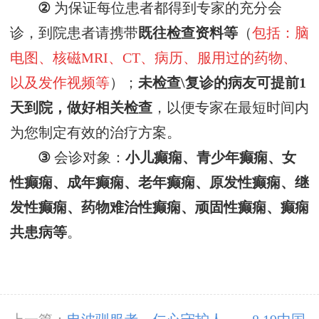
②
为保证每位患者都得到专家的充分会
诊，
到院患者请
携带
既往
检查资料
等
（
包括：脑
电图、核磁
MRI、CT、病历、服用过的药物、
以及发作视频等
）
；
未检查
\复诊
的病友可提前
1
天到院，做好相关检查
，以便专家在最短时间内
为您制定
有效的
治疗方案
。
③
会诊对象：
小儿癫痫、青少年癫痫、女
性癫痫、成年癫痫、老年癫痫、原发性癫痫、继
发性癫痫、药物难治性癫痫、顽固性癫痫、癫痫
共患病等
。