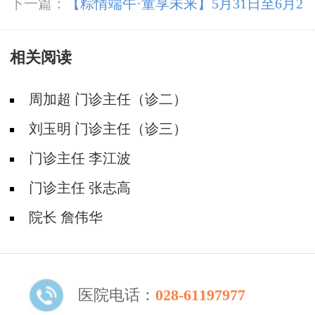
下一篇：
【粽情‌端午·童享未来】5月31日至6月2
日，北京癫痫专家双节来蓉领衔会诊，助力患者
相关阅读
早日康复
周加超 门诊主任（诊二）
刘玉明 门诊主任（诊三）
门诊主任 李江波
门诊主任 张志高
院长 詹伟华
医院电话：
028-61197977