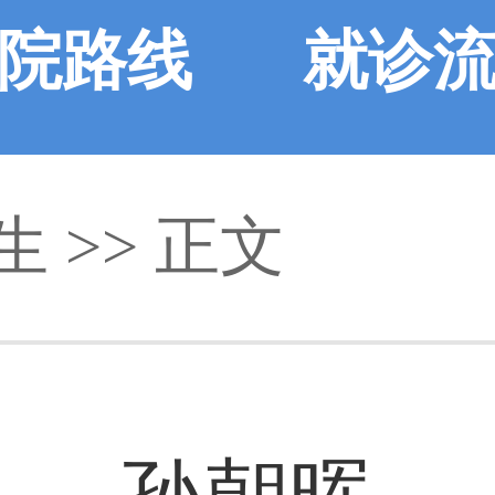
院路线
就诊
生
>> 正文