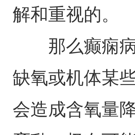
解和重视的。
那么癫痫病
缺氧或机体某
会造成含氧量