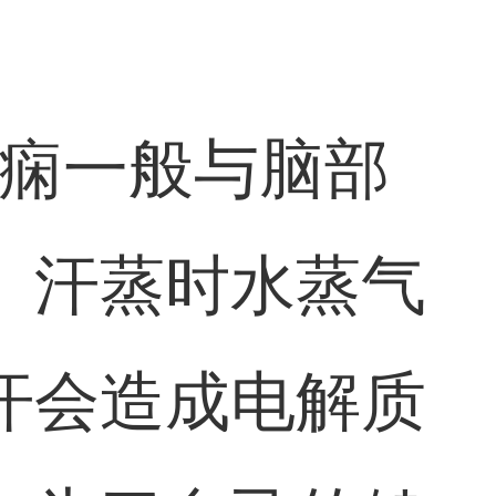
癫痫一般与脑部
。汗蒸时水蒸气
汗会造成电解质