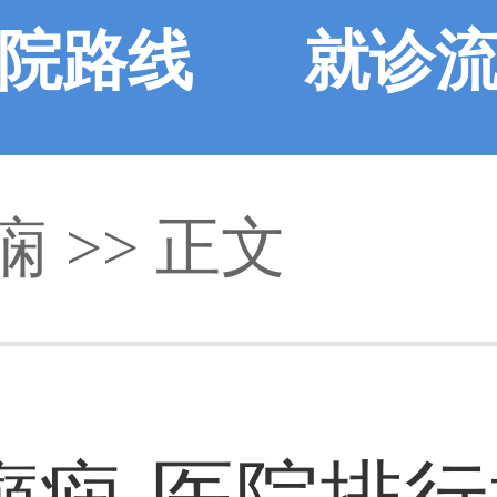
院路线
就诊
痫 >> 正文