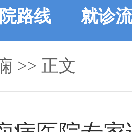
院路线
就诊
痫 >> 正文