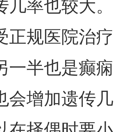
传几率也较大。
受正规医院治疗
另一半也是癫痫
也会增加遗传几
以在择偶时要小