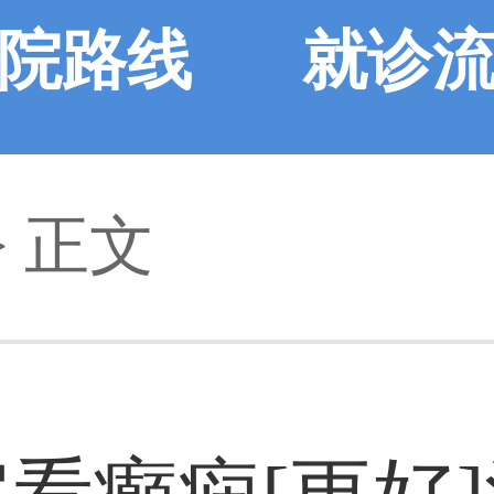
院路线
就诊
> 正文