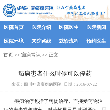
医院首页
医院介绍
医院医生
医院新闻
医院环境
来院路线
就诊流程
预约医生
首页
>>
癫痫常识
>> 正文
癫痫患者什么时候可以停药
来源：四川神康癫痫病医院
日期：2016-07-22
癫痫治疗包括了药物治疗。而接受药物治
疗的患者常年吃药，对药物早已是感到厌烦。因