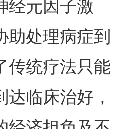
神经元因子激
协助处理病症到
了传统疗法只能
到达临床治好，
的经济担负及不