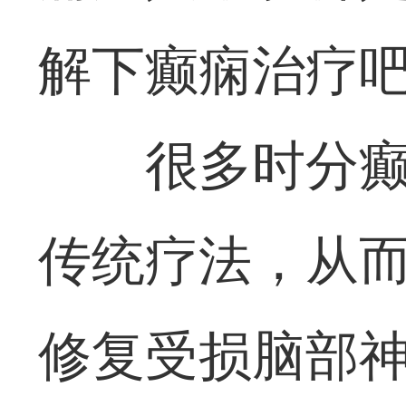
解下癫痫治疗吧
很多时分
传统疗法，从
修复受损脑部