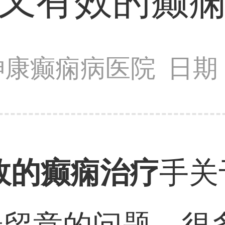
又有效的癫
神康癫痫病医院
日期：
效的癫痫治疗
手关