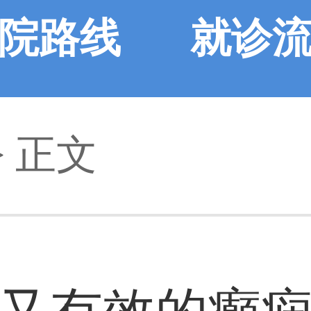
院路线
就诊
> 正文